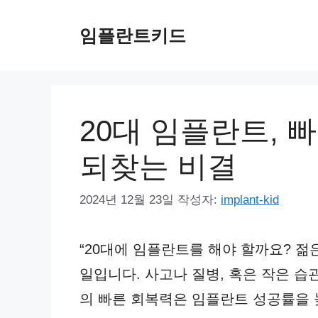
컨
임플란트키드
텐
츠
로
건
20대 임플란트, 
너
되찾는 비결
뛰
기
2024년 12월 23일
작성자:
implant-kid
“20대에 임플란트를 해야 할까요? 젊
일입니다. 사고나 질병, 혹은 작은 습관
의 빠른 회복력은 임플란트 성공률을 