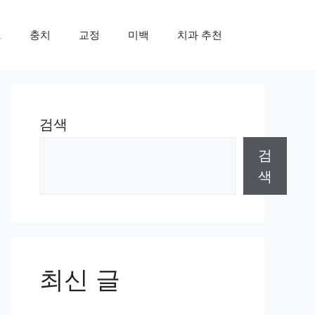
트
충치
교정
미백
치과 추천
검색
검
색
최신 글