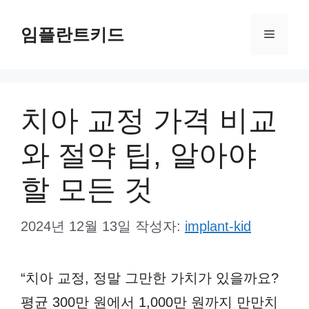
컨
임플란트키드
텐
메
츠
뉴
로
건
치아 교정 가격 비교
너
와 절약 팁, 알아야
뛰
기
할 모든 것
2024년 12월 13일
작성자:
implant-kid
“치아 교정, 정말 그만한 가치가 있을까요?
평균 300만 원에서 1,000만 원까지 만만치