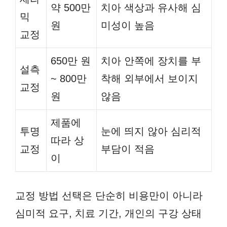
약 500만
치아 색상과 유사해 심
믹
원
미성이 높음
교정
650만 원
치아 안쪽에 장치를 부
설측
~ 800만
착해 외부에서 보이지
교정
원
않음
제품에
투명
눈에 띄지 않아 심리적
따라 상
교정
부담이 적음
이
교정 방법 선택은 단순히 비용만이 아니라
심미적 요구, 치료 기간, 개인의 구강 상태