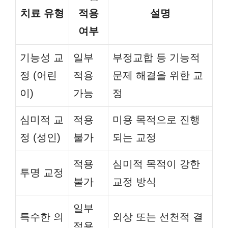
치료 유형
적용
설명
여부
기능성 교
일부
부정교합 등 기능적
정 (어린
적용
문제 해결을 위한 교
이)
가능
정
심미적 교
적용
미용 목적으로 진행
정 (성인)
불가
되는 교정
적용
심미적 목적이 강한
투명 교정
불가
교정 방식
일부
특수한 의
외상 또는 선천적 결
적용