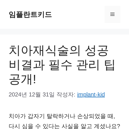
컨
임플란트키드
텐
메
츠
뉴
로
건
치아재식술의 성공
너
비결과 필수 관리 팁
뛰
기
공개!
2024년 12월 31일
작성자:
implant-kid
치아가 갑자기 탈락하거나 손상되었을 때,
다시 심을 수 있다는 사실을 알고 계셨나요?