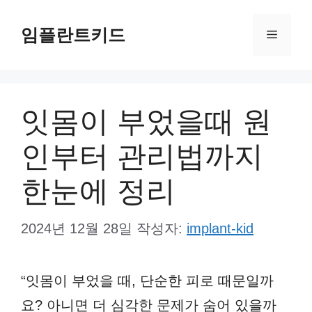
컨
임플란트키드
텐
메
츠
뉴
로
건
잇몸이 부었을때 원
너
인부터 관리법까지
뛰
기
한눈에 정리
2024년 12월 28일
작성자:
implant-kid
“잇몸이 부었을 때, 단순한 피로 때문일까
요? 아니면 더 심각한 문제가 숨어 있을까