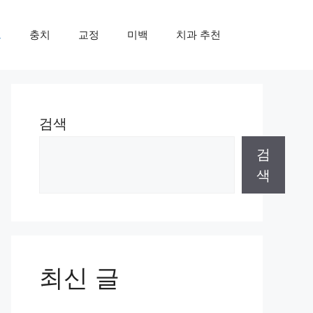
트
충치
교정
미백
치과 추천
검색
검
색
최신 글