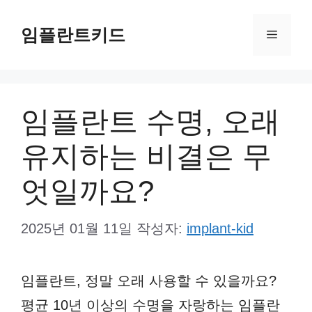
컨
임플란트키드
텐
메
츠
뉴
로
건
임플란트 수명, 오래
너
유지하는 비결은 무
뛰
기
엇일까요?
2025년 01월 11일
작성자:
implant-kid
임플란트, 정말 오래 사용할 수 있을까요?
평균 10년 이상의 수명을 자랑하는 임플란