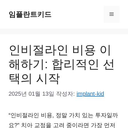
컨
임플란트키드
텐
메
츠
뉴
로
건
인비절라인 비용 이
너
해하기: 합리적인 선
뛰
기
택의 시작
2025년 01월 13일
작성자:
implant-kid
“인비절라인 비용, 정말 가치 있는 투자일까
요?” 치아 교정을 고려 중이라면 가장 먼저