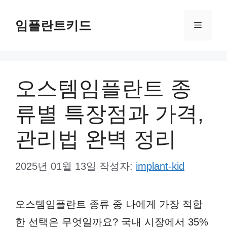
컨
임플란트키드
텐
메
츠
뉴
로
건
오스템임플란트 종
너
류별 특장점과 가격,
뛰
기
관리법 완벽 정리
2025년 01월 13일
작성자:
implant-kid
오스템임플란트 종류 중 나에게 가장 적합
한 선택은 무엇일까요? 국내 시장에서 35%