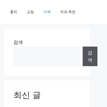
트
충치
교정
미백
치과 추천
검색
검
색
최신 글